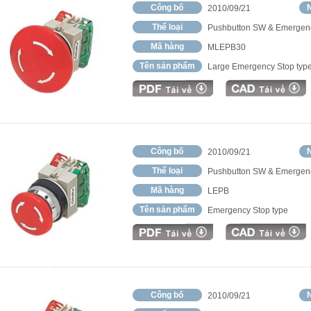
Công bố
N
2010/09/21
Thể loại
Pushbutton SW & Emergen
Mã hàng
MLEPB30
Tên sản phẩm
Large Emergency Stop typ
Công bố
N
2010/09/21
Thể loại
Pushbutton SW & Emergen
Mã hàng
LEPB
Tên sản phẩm
Emergency Stop type
Công bố
N
2010/09/21