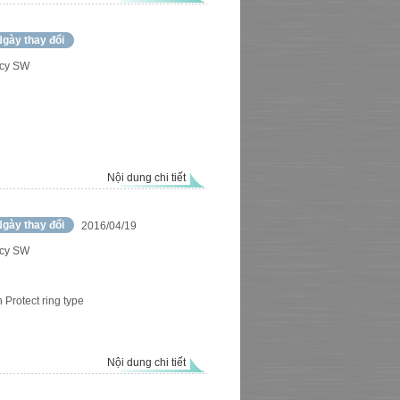
gày thay đổi
cy SW
Nội dung chi tiết
gày thay đổi
2016/04/19
cy SW
Protect ring type
Nội dung chi tiết