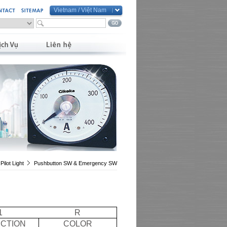
Vietnam / Việt Nam
Global / English
Taiwan / 繁體中文
China / 简体中文
Vietnam / Việt Nam
Pilot Light
Pushbutton SW & Emergency SW
1
R
CTION
COLOR