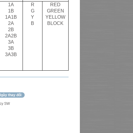
1A
R
RED
1B
G
GREEN
1A
1B
Y
YELLOW
2A
B
BLOCK
2B
2A
2B
3A
3B
3A
3B
gày thay đổi
cy SW