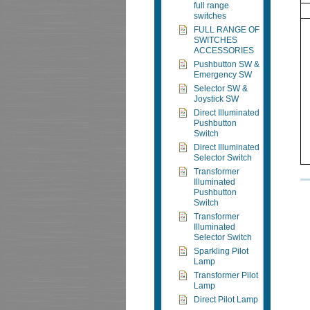
full range
switches
FULL RANGE OF
SWITCHES
ACCESSORIES
Pushbutton SW &
Emergency SW
Selector SW &
Joystick SW
Direct Illuminated
Pushbutton
Switch
Direct Illuminated
Selector Switch
Transformer
Illuminated
Pushbutton
Switch
Transformer
Illuminated
Selector Switch
Sparkling Pilot
Lamp
Transformer Pilot
Lamp
Direct Pilot Lamp