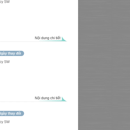
cy SW
Nội dung chi tiết
gày thay đổi
cy SW
Nội dung chi tiết
gày thay đổi
cy SW