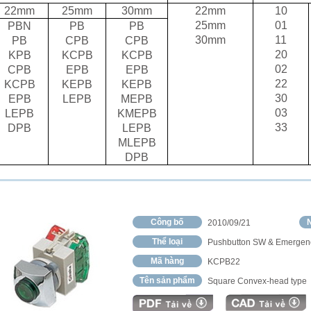
22mm
25mm
30mm
22mm
10
25mm
01
PBN
PB
PB
30mm
11
PB
CPB
CPB
20
KPB
KCPB
KCPB
02
CPB
EPB
EPB
22
KCPB
KEPB
KEPB
30
EPB
LEPB
MEPB
03
LEPB
KMEPB
33
DPB
LEPB
MLEPB
DPB
Công bố
N
2010/09/21
Thể loại
Pushbutton SW & Emergen
Mã hàng
KCPB22
Tên sản phẩm
Square Convex-head type