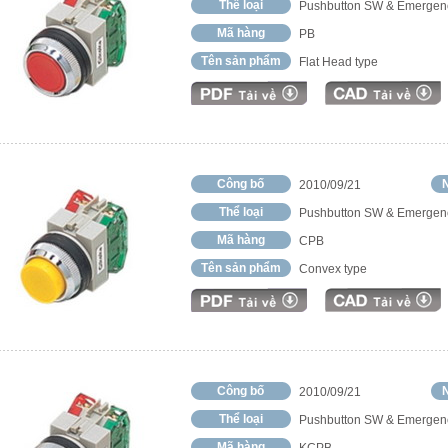
Thể loại
Pushbutton SW & Emergen
Mã hàng
PB
Tên sản phẩm
Flat Head type
Công bố
N
2010/09/21
Thể loại
Pushbutton SW & Emergen
Mã hàng
CPB
Tên sản phẩm
Convex type
Công bố
N
2010/09/21
Thể loại
Pushbutton SW & Emergen
Mã hàng