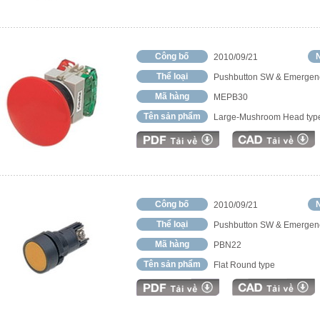
Công bố
N
2010/09/21
Thể loại
Pushbutton SW & Emergen
Mã hàng
MEPB30
Tên sản phẩm
Large-Mushroom Head typ
Công bố
N
2010/09/21
Thể loại
Pushbutton SW & Emergen
Mã hàng
PBN22
Tên sản phẩm
Flat Round type