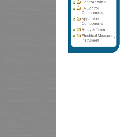
Control Switch
FA Control
Components
Apparatus
Components
Relay & Timer
Electrical Measuring
instrument