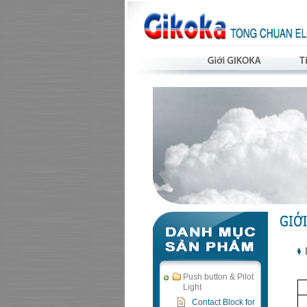
Push button & Pilot
Light
Contact Block for