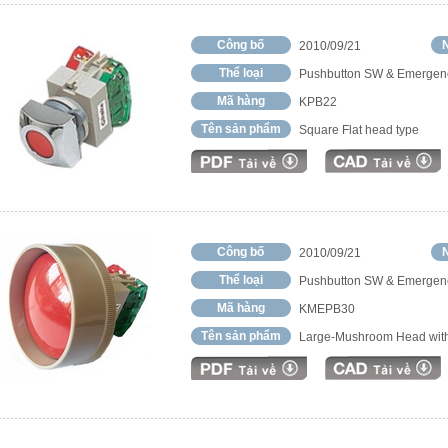
Công bố
N
2010/09/21
Thể loại
Pushbutton SW & Emergen
Mã hàng
KPB22
Tên sản phẩm
Square Flat head type
Công bố
N
2010/09/21
Thể loại
Pushbutton SW & Emergen
Mã hàng
KMEPB30
Tên sản phẩm
Large-Mushroom Head with 