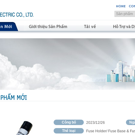
Công bố
Ngà
2023/12/26
Thể loại
Fuse Holder/ Fuse Base & Fu