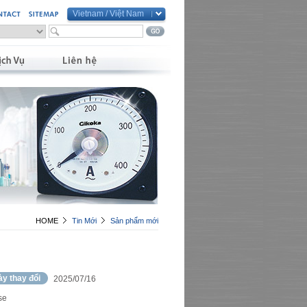
Vietnam / Việt Nam
Global / English
Taiwan / 繁體中文
China / 简体中文
Vietnam / Việt Nam
HOME
Tin Mới
Sản phẩm mới
y thay đổi
2025/07/16
se