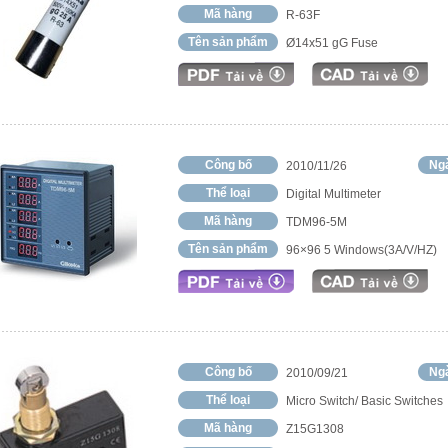
Mã hàng
R-63F
Tên sản phẩm
Ø14x51 gG Fuse
Công bố
Ngà
2010/11/26
Thể loại
Digital Multimeter
Mã hàng
TDM96-5M
Tên sản phẩm
96×96 5 Windows(3A/V/HZ)
Công bố
Ngà
2010/09/21
Thể loại
Micro Switch/ Basic Switches
Mã hàng
Z15G1308