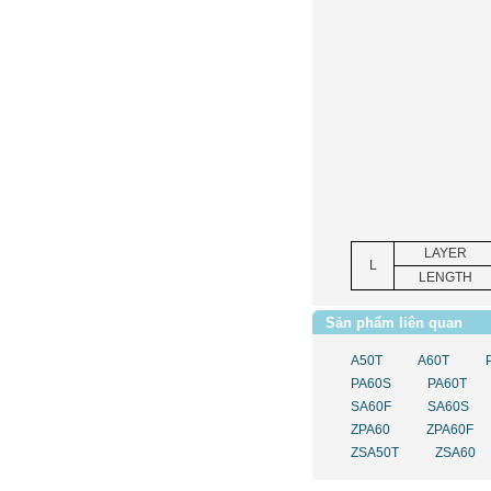
LAYER
L
LENGTH
Sản phẩm liên quan
A50T
A60T
PA60S
PA60T
SA60F
SA60S
ZPA60
ZPA60F
ZSA50T
ZSA60