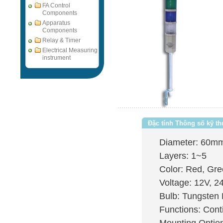
FA Control
Components
Apparatus
Components
Relay & Timer
Electrical Measuring
instrument
Đặc tính Thông số kỹ th
Diameter: 60m
Layers: 1~5
Color: Red, Gre
Voltage: 12V, 2
Bulb: Tungsten
Functions: Cont
Mounting Option