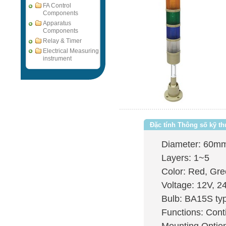
FA Control
Components
Apparatus
Components
Relay & Timer
Electrical Measuring
instrument
Đặc tính Thông số kỹ th
Diameter: 60m
Layers: 1~5
Color: Red, Gre
Voltage: 12V, 2
Bulb: BA15S ty
Functions: Cont
Mounting Option