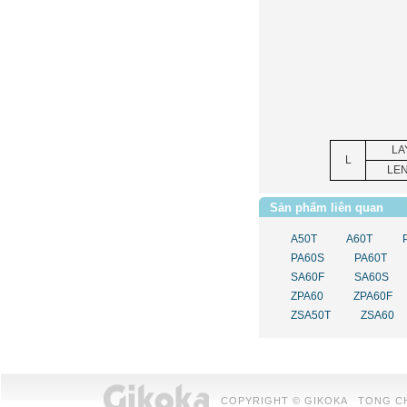
LA
L
LE
Sản phẩm liên quan
A50T
A60T
PA60S
PA60T
SA60F
SA60S
ZPA60
ZPA60F
ZSA50T
ZSA60
COPYRIGHT © GIKOKA TONG CHUAN 