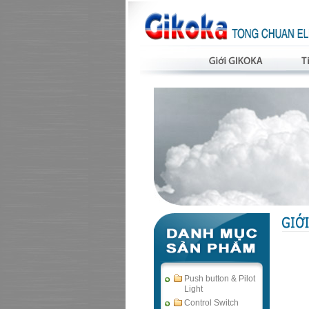
Push button & Pilot
Light
Control Switch