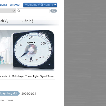
Vietnam / Việt Nam
Global / English
Taiwan / 繁體中文
China / 简体中文
Vietnam / Việt Nam
onents
Multi-Layer Tower Light/ Signal Tower
gày thay đổi
2026/01/14
gnal Tower