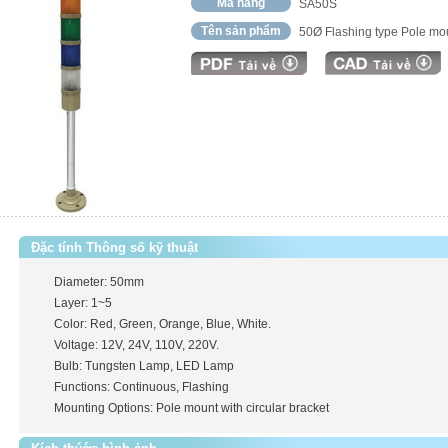
Mã hàng
SA50S
Tên sản phẩm
50Ø Flashing type Pole moun
Đặc tính Thông số kỹ thuật
Diameter: 50mm
Layer: 1~5
Color: Red, Green, Orange, Blue, White.
Voltage: 12V, 24V, 110V, 220V.
Bulb: Tungsten Lamp, LED Lamp
Functions: Continuous, Flashing
Mounting Options: Pole mount with circular bracket