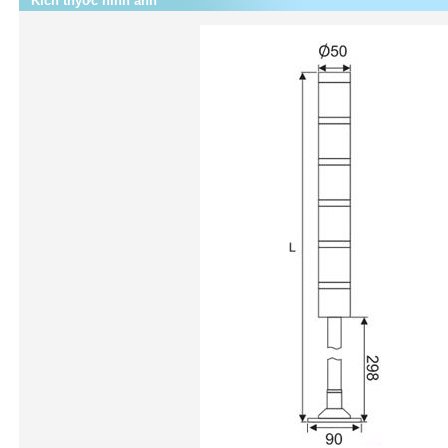
Kích thýớc hình ảnh