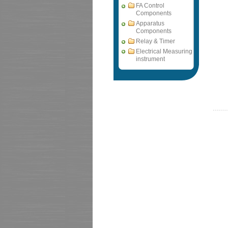
FA Control
Components
Apparatus
Components
Relay & Timer
Electrical Measuring
instrument